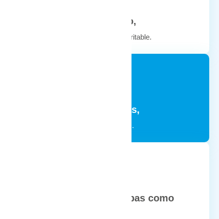
Reflujo gastroesofágico,
dispepsia, síndrome de intestino irritable.
Enfermedades hepáticas,
inflamatorias y digestivas crónicas.
Coordinación con pruebas como
ecografía,