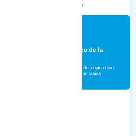
análisis, biopsias y cirugía digestiva.
Tratamiento endoscópico de la
obesidad:
balón intragástrico, gastroplastia endoscópica (tipo
manga), técnicas poco invasivas con rápida
recuperación.
Planes nutricionales
y de seguimiento individualizados.