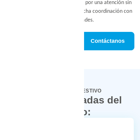
tecnología avanzada. Apostamos por una atención sin
esperas, personalizada y en estrecha coordinación con
otras especialidades.
¿Quieres saber
Contáctanos
mas?
APARATO DIGESTIVO
Áreas destacadas del
servicio: